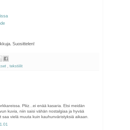
dissa
hde
kkuja. Suosittelen!
kset
,
tekstiilit
kkareissa. Pliiz...ei enää kasaria. Etsi meidän
uvun kuvia, niin saisi vähän nostalgiaa ja hyvää
arit saa vielä muuta kuin kauhunväristyksiä aikaan.
11.01