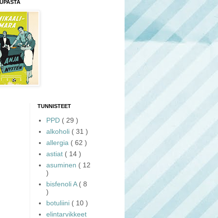
UPASTA
TUNNISTEET
PPD
( 29 )
alkoholi
( 31 )
allergia
( 62 )
astiat
( 14 )
asuminen
( 12
)
bisfenoli A
( 8
)
botuliini
( 10 )
elintarvikkeet