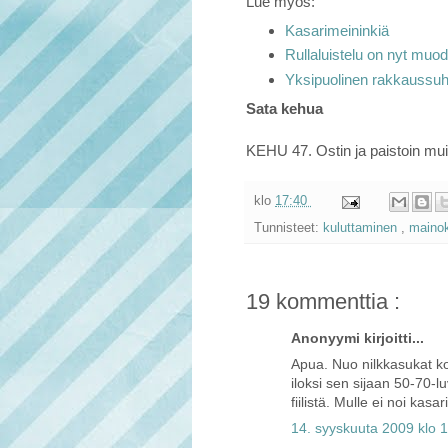
Lue myös:
Kasarimeininkiä
Rullaluistelu on nyt muo
Yksipuolinen rakkaussu
Sata kehua
KEHU 47. Ostin ja paistoin mui
klo
17:40
Tunnisteet:
kuluttaminen
,
maino
19 kommenttia :
Anonyymi kirjoitti...
Apua. Nuo nilkkasukat kor
iloksi sen sijaan 50-70-l
fiilistä. Mulle ei noi kas
14. syyskuuta 2009 klo 