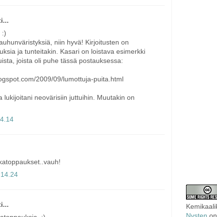
i...
 :)
uhunväristyksiä, niin hyvä! Kirjoitusten on
uksia ja tunteitakin. Kasari on loistava esimerkki
luista, joista oli puhe tässä postauksessa:
logspot.com/2009/09/lumottuja-puita.html
a lukijoitani neovärisiin juttuihin. Muutakin on
14.14
katoppaukset..vauh!
 14.24
i...
Kemikaali
Nysten
on