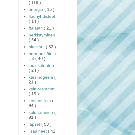
( 118 )
energia
( 15 )
fluoriyhdisteet
( 14 )
ftalaatit
( 21 )
herkistyminen
( 54 )
hiusvärit
( 53 )
hormonihäirits
ijät
( 40 )
joulukalenteri
( 24 )
karsinogeeni
(
21 )
keittiöremontti
( 15 )
kosmetiikka
(
94 )
kuluttaminen
(
91 )
lapset
( 53 )
lisäaineet
( 42