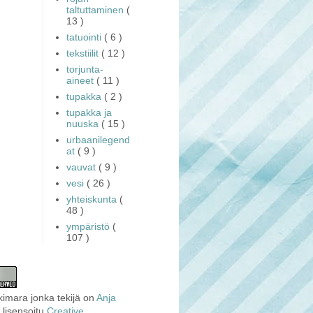
taltuttaminen
(
13 )
tatuointi
( 6 )
tekstiilit
( 12 )
torjunta-
aineet
( 11 )
tupakka
( 2 )
tupakka ja
nuuska
( 15 )
urbaanilegend
at
( 9 )
vauvat
( 9 )
vesi
( 26 )
yhteiskunta
(
48 )
ympäristö
(
107 )
kimara
jonka tekijä on
Anja
 lisensoitu
Creative