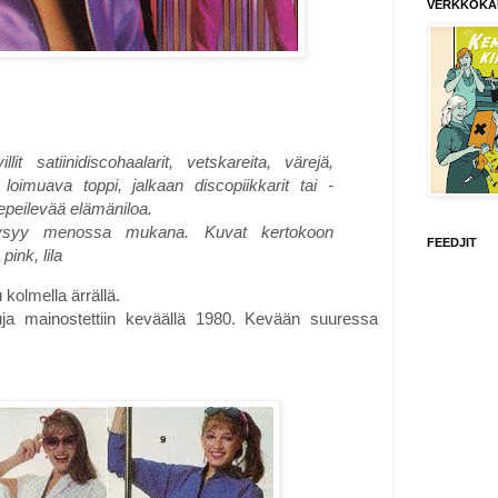
VERKKOKA
it satiinidiscohaalarit, vetskareita, värejä,
n loimuava toppi, jalkaan discopiikkarit tai -
repeilevää elämäniloa.
 pysyy menossa mukana. Kuvat kertokoon
FEEDJIT
pink, lila
u kolmella ärrällä.
ja mainostettiin keväällä 1980. Kevään suuressa