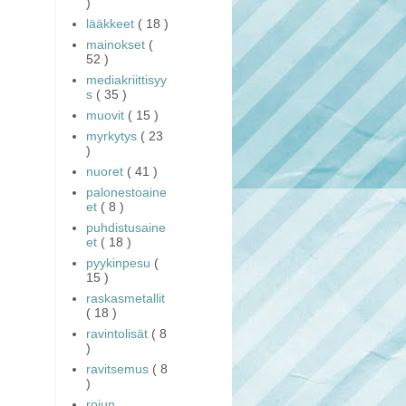
)
lääkkeet
( 18 )
mainokset
(
52 )
mediakriittisyy
s
( 35 )
muovit
( 15 )
myrkytys
( 23
)
nuoret
( 41 )
palonestoaine
et
( 8 )
puhdistusaine
et
( 18 )
pyykinpesu
(
15 )
raskasmetallit
( 18 )
ravintolisät
( 8
)
ravitsemus
( 8
)
rojun