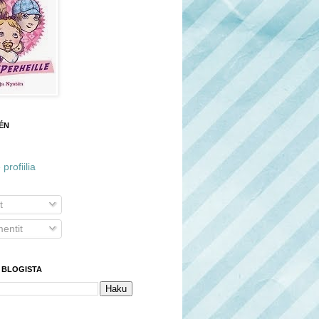
ÉN
profiilia
t
ntit
 BLOGISTA