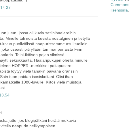
toppauksia. :)
Commons 
 14.37
lisenssillä
.
on jutun, jossa oli kuvia satiinihaalareihin
. Minulle tuli noista kuvista nostalginen ja tietyllä
80-luvun puolivälissä naapurissamme asui tuolloin
, joka useasti piti yllään tummanpunaista Finn
haalaria. Teini-ikäisen pojan silmissä
äytti seksikkäältä. Haalaripukujen ohella minulle
mieleen HOPPER -merkkiset paitapuserot.
apista löytyy vielä tänäkin päivänä oranssin
ain tuon paidan isosiskoltani. Olisi ihan
ikamatkalle 1980-luvulle. Kiitos vielä muistoja
si...
 13.54
i...
ska juttu, jos blogipätkäni herätti mukavia
uvitella naapurin nelikymppisen