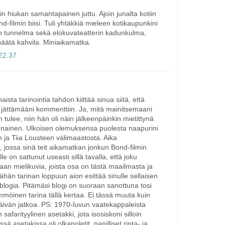
ain hiukan samantapainen juttu. Ajoin junalta kotiin
nd-filmin biisi. Tuli yhtäkkiä mieleen kotikaupunkini
sen tunnelma sekä elokuvateatterin kadunkulma,
päätä kahvila. Miniaikamatka.
 22.37
ista tarinointia tahdon kiittää sinua siitä, että
a jättämääni kommenttiin. Ja, mitä mainitsemaani
tulee, niin hän oli näin jälkeenpäinkin mietittynä
 nainen. Ulkoisen olemuksensa puolesta naapurini
n ja Tiia Lousteen välimaastosta. Aika
u, jossa sinä teit aikamatkan jonkun Bond-filmin
le on sattunut useasti sillä tavalla, että joku
an mielikuvia, joista osa on tästä maailmasta ja
än tarinan loppuun aion esittää sinulle sellaisen
 blogia. Pitämäsi blogi on suoraan sanottuna tosi
mmöinen tarina tällä kertaa. Ei tässä muuta kuin
äivän jatkoa. PS: 1970-luvun vaatekappaleista
safarityylinen asetakki, jota isosiskoni silloin
ssä asetakissa oli olkapoletit, napilliset rinta- ja