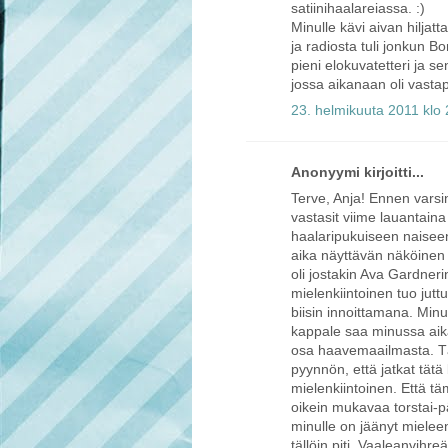
satiinihaalareiassa. :)
Minulle kävi aivan hiljatt
ja radiosta tuli jonkun Bo
pieni elokuvatetteri ja 
jossa aikanaan oli vasta
23. helmikuuta 2011 klo
Anonyymi kirjoitti...
Terve, Anja! Ennen varsina
vastasit viime lauantain
haalaripukuiseen naiseen 
aika näyttävän näköinen
oli jostakin Ava Gardneri
mielenkiintoinen tuo jutt
biisin innoittamana. Minul
kappale saa minussa aika
osa haavemaailmasta. Täh
pyynnön, että jatkat tätä
mielenkiintoinen. Että tä
oikein mukavaa torstai-p
minulle on jäänyt mieleen 
tällöin piti. Vaaleanvihreä