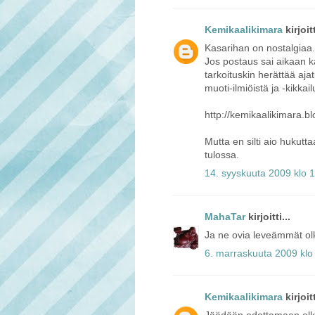
Kemikaalikimara
kirjoitt
Kasarihan on nostalgiaa.
Jos postaus sai aikaan ka
tarkoituskin herättää ajat
muoti-ilmiöistä ja -kikkai
http://kemikaalikimara.b
Mutta en silti aio hukutta
tulossa.
14. syyskuuta 2009 klo 
MahaTar
kirjoitti...
Ja ne ovia leveämmät ol
6. marraskuuta 2009 klo
Kemikaalikimara
kirjoitt