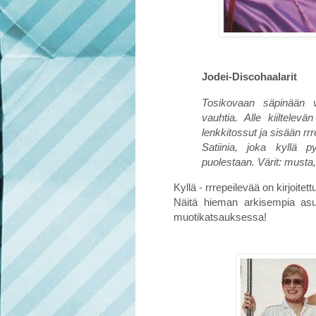
Jodei-Discohaalarit
Tosikovaan säpinään vill
vauhtia. Alle kiiltelevä
lenkkitossut ja sisään rr
Satiinia, joka kyllä
puolestaan. Värit: musta, 
Kyllä - rrrepeilevää on kirjoitett
Näitä hieman arkisempia asu
muotikatsauksessa!