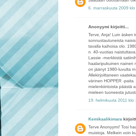
Jäädään odottamaan olka
6. marraskuuta 2009 klo
Anonyymi kirjoitti...
Terve, Anja! Luin äsken tu
sonnustautuneista naisista
tavalla kaihoisa olo. 19
n. 40-vuotias naistuttava
Lassie -merkkistä satiini
haalaripukuinen nainen n
on jäänyt 1980-luvulta 
Allekirjoittaneen vaateka
värinen HOPPER -paita. S
mielenkiintoista päästä a
mieleen tuoneesta jutusta
19. helmikuuta 2011 klo
Kemikaalikimara
kirjoitt
Terve Anonyymi! Tosi hau
muistoja. Melkein voin k