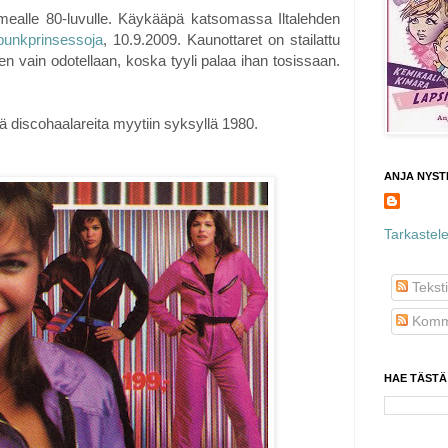
ealle 80-luvulle. Käykääpä katsomassa Iltalehden
punkprinsessoja
, 10.9.2009. Kaunottaret on stailattu
tten vain odotellaan, koska tyyli palaa ihan tosissaan.
ä discohaalareita myytiin syksyllä 1980.
ANJA NYST
Tarkastele 
Teksti
Komme
HAE TÄSTÄ